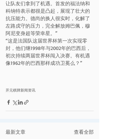
让队友们拿到了机遇。首发的福法纳和
科纳特表示都很是凸起，展现了壮大的
抗压能力。德尚的换人很实时，化解了
左路戍守的压力，完全解放姆巴佩，穆
阿尼变身超等荣幸星。”
“这是法国队这届世界杯第一次实现零
封，他们继1998年与2002年的巴西后，
初次持续两届世界杯闯入决赛。有机遇
像1962年的巴西那样成功卫冕么？”
开元棋牌新闻资讯
最新文章
查看全部