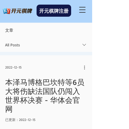
开元棋牌注册
文章
All Posts
2022-12-15
本泽马博格巴坎特等6员
大将伤缺法国队仍闯入
世界杯决赛 - 华体会官
网
已更新：
2022-12-15