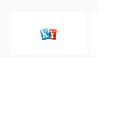
开元棋牌2024欧洲杯下注
详解教你如何维稳