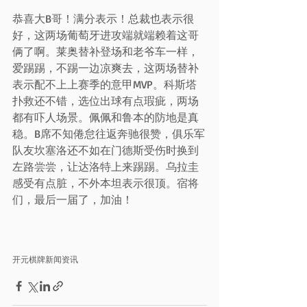
恭喜大B哥！满分表示！总裁也表示很
好，这两场葡萄牙进攻端就端赖着这哥
俩了啊。莱奥替补登场和老爷车一样，
爱踢踢，不踢一边凉爽去，这两场替补
表示配不上上赛季的意甲MVP。科斯塔
扑救还不错，选位出球有点瑕疵，两场
都有吓人场景。佩佩和鲁本的防地是真
稳。B席不知倦怠往返奔驰很赞，俱乐军
队友坎塞洛还不如在门德斯受伤时换到
左路尝尝，让达洛特上来踢踢。乌拉圭
感受有点脏，不外本坦表示很顶。宿将
们，最后一届了，加油！
开元棋牌新闻资讯