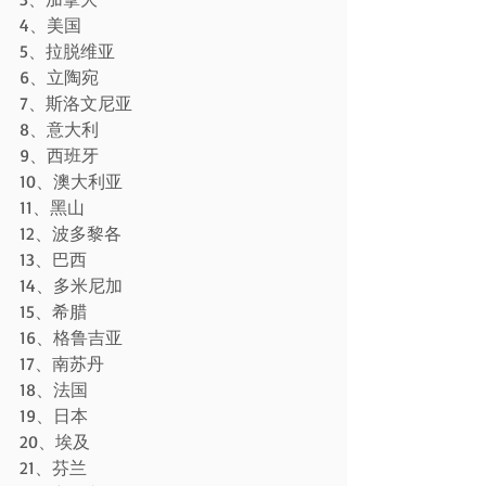
4、美国
5、拉脱维亚
6、立陶宛
7、斯洛文尼亚
8、意大利
9、西班牙
10、澳大利亚
11、黑山
12、波多黎各
13、巴西
14、多米尼加
15、希腊
16、格鲁吉亚
17、南苏丹
18、法国
19、日本
20、埃及
21、芬兰