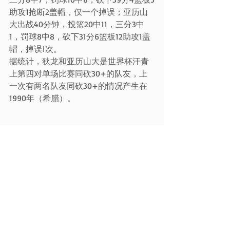
助攻1抢断2盖帽，仅一个掉误；亚历山
大出战40分钟，投篮20中11，三分3中
1，罚球8中8，砍下31分6篮板12助攻1盖
帽，掉误1次。
据统计，狄龙和亚历山大是世界杯汗青
上第四对单场比赛同砍30+的队友，上
一次有两名队友同砍30+的情况产生在
1990年（希腊）。
开元棋牌新闻资讯
最新文章
查看全部