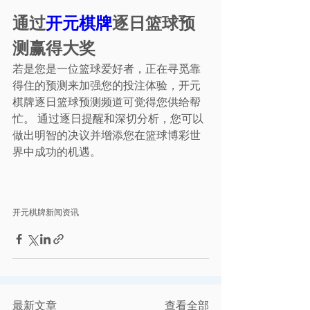
通过
开元棋牌
逐日篮球预
测赢得大奖
若是您是一位篮球爱好者，正在寻觅靠
得住的预测来加强您的投注体验，开元
棋牌逐日篮球预测频道可觉得您供给帮
忙。 通过逐日提醒和深切分析，您可以
做出明智的决议并增添您在篮球博彩世
界中成功的机遇。
开元棋牌新闻资讯
最新文章
查看全部