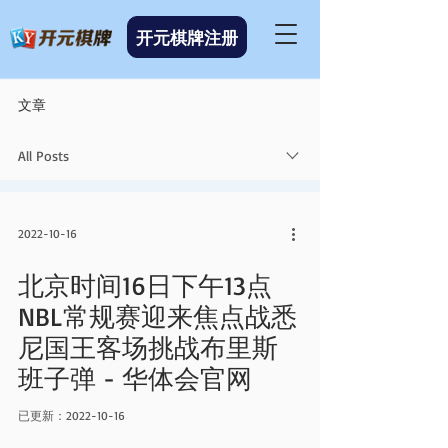
开元棋牌注册
文章
All Posts
2022-10-16
北京时间16日下午13点
NBL常规赛迎来焦点战悉
尼国王客场挑战布里斯
班子弹 - 华体会官网
已更新：
2022-10-16