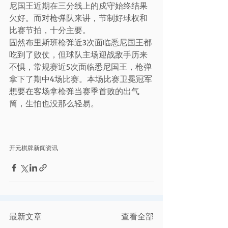
尼国王近期在三分线上的戍守始终结果
欠好。而对枪弹队来讲，节制好球权和
比赛节拍，十分主要。
固然布里斯班枪弹近3次面临悉尼国王都
吃到了败仗，但球队主场迎战敌手历来
不惧，常规赛近5次面临悉尼国王，枪弹
拿下了期中4场比赛。本场比赛卫冕冠军
想要在客场拿枪弹当赛季首败的出气
筒，生怕也没那么轻易。
开元棋牌新闻资讯
最新文章
查看全部