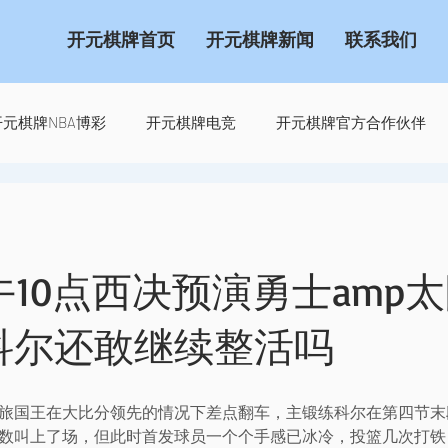
开元棋牌首页
开元棋牌新闻
联系我们
开元棋牌NBA博彩
开元棋牌电竞
开元棋牌官方合作伙伴
午10点西决预演勇士amp
科尔还敢继续整活吗
旅国王在大比分领先的情况下差点翻车，主锻练科尔在第四节末
数叫上了场，但此时首发球员一个个手感已冰冷，投篮几次打铁