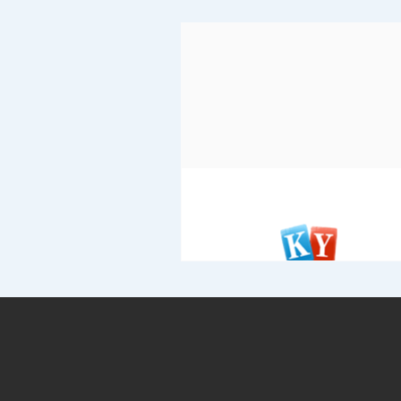
开元棋牌2024欧洲杯下注详
教你如何维稳