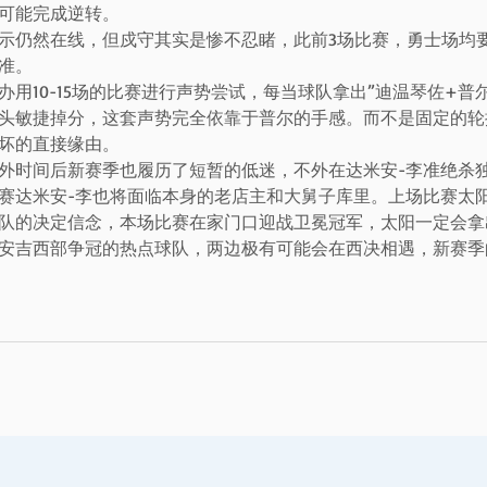
可能完成逆转。
示仍然在线，但戍守其实是惨不忍睹，此前3场比赛，勇士场均要丢
准。
用10-15场的比赛进行声势尝试，每当球队拿出”迪温琴佐+普
头敏捷掉分，这套声势完全依靠于普尔的手感。而不是固定的轮
坏的直接缘由。
外时间后新赛季也履历了短暂的低迷，不外在达米安-李准绝杀
赛达米安-李也将面临本身的老店主和大舅子库里。上场比赛太
队的决定信念，本场比赛在家门口迎战卫冕冠军，太阳一定会拿
安吉西部争冠的热点球队，两边极有可能会在西决相遇，新赛季