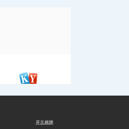
元棋牌23-24赛季勒沃库森
球俱乐部首夺德甲冠军
开元棋牌