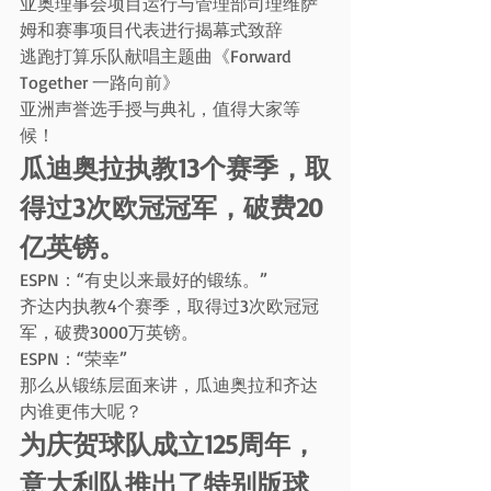
亚奥理事会项目运行与管理部司理维萨
姆和赛事项目代表进行揭幕式致辞
逃跑打算乐队献唱主题曲《Forward 
Together 一路向前》
亚洲声誉选手授与典礼，值得大家等
候！
瓜迪奥拉执教13个赛季，取
得过3次欧冠冠军，破费20
亿英镑。
ESPN：“有史以来最好的锻练。”
齐达内执教4个赛季，取得过3次欧冠冠
军，破费3000万英镑。
ESPN：“荣幸”
那么从锻练层面来讲，瓜迪奥拉和齐达
内谁更伟大呢？
为庆贺球队成立125周年，
意大利队推出了特别版球