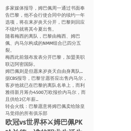
多家媒体报导，姆巴佩周一通过书面奉
告巴黎，他不会行使合同中的续约一年
选项，将在来岁炎天分开，巴黎则回应
不续约就将其今夏出售。
随着梅西的离队，巴黎由梅西、姆巴
佩、内马尔构成的NMM组合已四分五
裂。
梅西此前颁布发表分开巴黎，加盟美职
联迈阿密国际。
姆巴佩则是但愿来岁炎天自由身离队...
据CBS报导，巴黎甘愿答应出售内马尔，
客岁他就已在巴黎的离队名单上，而利
雅得新月筹办4500万欧报价内马尔，而
且供给2亿年薪...
转会火线：巴黎愿意将姆巴佩卖给除皇
马觉得的所有俱乐部
欧冠vs世界杯⚔️姆巴佩PK