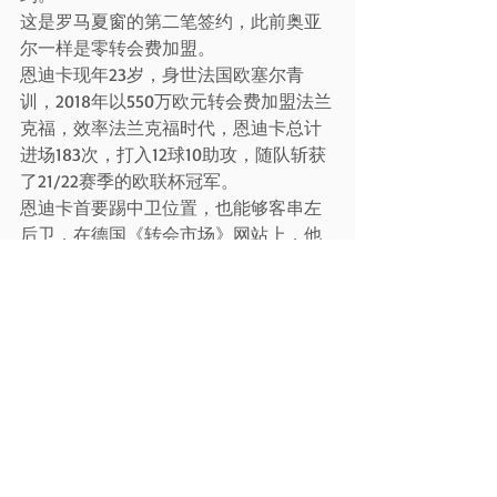
这是罗马夏窗的第二笔签约，此前奥亚
尔一样是零转会费加盟。
恩迪卡现年23岁，身世法国欧塞尔青
训，2018年以550万欧元转会费加盟法兰
克福，效率法兰克福时代，恩迪卡总计
进场183次，打入12球10助攻，随队斩获
了21/22赛季的欧联杯冠军。
恩迪卡首要踢中卫位置，也能够客串左
后卫，在德国《转会市场》网站上，他
的身价是3200万欧元。
据此前报导，恩迪卡与罗马签约5年，年
薪300万欧元。
支撑你最喜好的足球俱乐部！点击这里
获得你的奖金
开元棋牌新闻资讯