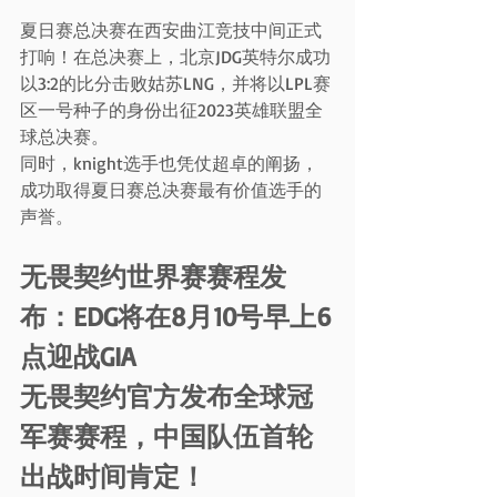
夏日赛总决赛在西安曲江竞技中间正式
打响！在总决赛上，北京JDG英特尔成功
以3:2的比分击败姑苏LNG，并将以LPL赛
区一号种子的身份出征2023英雄联盟全
球总决赛。
同时，knight选手也凭仗超卓的阐扬，
成功取得夏日赛总决赛最有价值选手的
声誉。
无畏契约世界赛赛程发
布：EDG将在8月10号早上6
点迎战GIA
无畏契约官方发布全球冠
军赛赛程，中国队伍首轮
出战时间肯定！