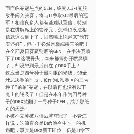
而面临夺冠热点的GEN，终究以3-1克服
敌手闯入决赛，将与T1争取S12最后的冠
军！相信良多人都有些难以置信，特别
是在讲解席上的管泽元，怎样也没法相
信就这么倒下了，固然嘴上说起来“他其
实还好”，但心里必然是极端疾苦的吧！
在全部夏日赛赢到底的GEN，在半决赛啃
下了DK这硬骨头，本来都筹办开喷鼻槟
了，却没想到最后倒在了DRX手上！
这应当是四号种子最刺眼的光线，S8全
球总决赛的时辰，IG作为LPL赛区的三号
种子“弟弟”夺冠，在以后再也没有以下
克上的逆袭了！但是在本年作为四号种
子的DRX掀翻了一号种子GEN，成了那绝
对的天选！
不破不立冲破八强后就夺冠了！不管怎
样说，这简直会是Deft他今生唯一的机
遇吧，事实是DRX新王即位，仍是T1拿下