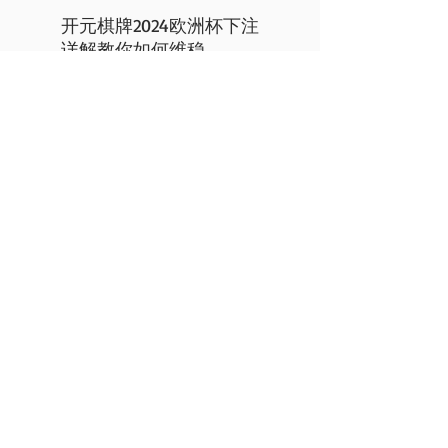
开元棋牌2024欧洲杯下注
详解教你如何维稳
开元棋牌
开元棋牌简介
开元棋牌APP